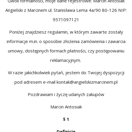
Gwoli formalności, moje dane rejestrowe: Marcin Antosiak
Angielski z Marcinem ul. Stanisława Lema 4a/90 80-126 NIP:
9571097121
Poniżej znajdziesz regulamin, w którym zawarte zostały
informacje m.in. o sposobie złożenia zamówienia i zawarcia
umowy, dostępnych formach płatności, czy postępowaniu
reklamacyjnym.
W razie jakichkolwiek pytań, jestem do Twojej dyspozycji
pod adresem e-mail kontak@angielskizmarcinem.pl
Pozdrawiam i życzę udanych zakupów
Marcin Antosiak
§ 1
Definicje