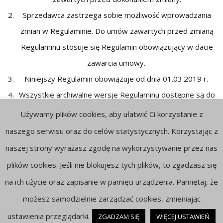
Sprzedawca zastrzega sobie możliwość wprowadzania
zmian w Regulaminie. Do umów zawartych przed zmianą
Regulaminu stosuje się Regulamin obowiązujący w dacie
zawarcia umowy.
Niniejszy Regulamin obowiązuje od dnia 01.03.2019 r.
Wszystkie archiwalne wersje Regulaminu dostępne są do
ściągnięcia w formacie .pdf – linki znajdują się poniżej
Używamy plików cookies, aby ułatwić Ci korzystanie z
Regulaminu.
naszego serwisu oraz do celów statystycznych. Korzystając z
naszej strony wyrażasz zgodę na wykorzystywanie przez nas
plików cookies. Jeśli nie blokujesz tych plików, to zgadzasz się
na ich użycie oraz zapisanie w pamięci urządzenia. Pamiętaj, że
Copyright © 2022 angielskizmarcinem.pl |
Polityka
możesz samodzielnie zarządzać cookies, zmieniając
ustawienia przeglądarki.
ZGADZAM SIĘ
WIĘCEJ USTAWIEŃ
prywatności